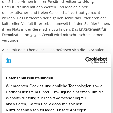
die Schüler*innen in ihrer
Persönlichkeitsentwicklung
unterstützt und mit den Werten und Idealen einer
demokratischen und freien Gesellschaft vertraut gemacht
werden. Das Entdecken der eigenen sowie das Tolerieren der
kulturellen Vielfalt ihrer Lebensumwelt hilft den Schüler*innen,
ihren Platz in der Gesellschaft zu finden. Das
Engagement für
Demokratie und gegen Gewalt
wird mit schulischem Lernen
verbunden.
Auch mit dem Thema
Inklusion
befassen sich die IB-Schulen
bereits seit vielen Jahren und unterstützen ganz
selbstverständlich und mit individuellen Hilfen Schüler*innen
mit besonderem Förderbedarf.
Die Basis der Bildungsarbeit bildet unser Bildungsverständnis:
Datenschutzeinstellungen
Wir möchten Cookies und ähnliche Technologien sowie
Bildungsverständnis des IB
Partner-Dienste mit Ihrer Einwilligung einsetzen, um die
Website-Nutzung zur Inhaltsverbesserung zu
Bildungsverständnis des IB in Einfacher Sprache
analysieren, Karten und Videos mit solchen
Nutzungsanalysen zu laden, unsere Anzeigen