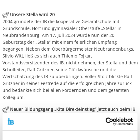
Unsere Stella wird 20
2004 gründete der IB die kooperative Gesamtschule mit
Grundschule, Hort und gymnasialer Oberstufe „Stella“ in
Neubrandenburg. Am 17. Juli 2024 wurde nun der 20.
Geburtstag der „Stella“ mit einem feierlichen Empfang
begangen. Neben dem Oberbürgermeister Neubrandenburgs,
Silvio Witt, ließ es sich auch Thiemo Fojkar,
Vorstandsvorsitzender des IB, nicht nehmen, der Stella und dem
Schulleiter, Ralf Gritzner, seine Glückwünsche und die
Wertschätzung des IB zu überbringen. Voller Stolz blickte Ralf
Gritzner in seiner Festrede auf die erfolgreichen Jahre zurück
und bedankte sich bei allen Fördernden und dem gesamten
Kollegium.
Neuer Bildungsgang „Kita Direkteinstieg“ jetzt auch beim IB
Der neue Bildungsgang „Direkteinstieg Kita“ ist eine wichtige
Stellschraube zur Gewinnung von qualifizierten Fachkräften.
Dabei handelt es sich um eine verkürzte Ausbildung
berufserfahrener Menschen zu sozialpädagogischen