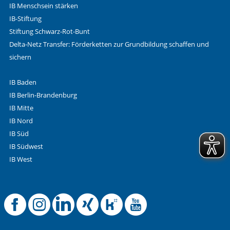
IB Menschsein stärken
IB-Stiftung
Stiftung Schwarz-Rot-Bunt
Delta-Netz Transfer: Förderketten zur Grundbildung schaffen und
sichern
IB Baden
IB Berlin-Brandenburg
IB Mitte
IB Nord
IB Süd
IB Südwest
IB West
Offizielle Facebook
Offizielle Instag
Offizielle Link
Offizielle X
Offizielle
Offizie